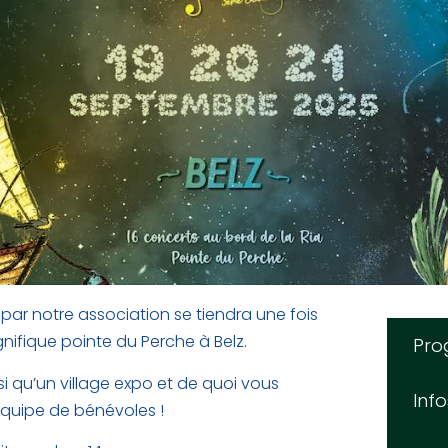
 par notre association se tiendra une fois
nifique pointe du Perche à Belz.
Pro
insi qu’un village expo et de quoi vous
Inf
 équipe de bénévoles !