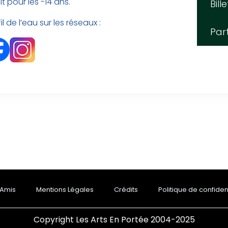
it pour les -14 ans.
Bill
 de l’eau sur les réseaux :
Par
 Amis
Mentions Légales
Crédits
Politique de confident
Copyright Les Arts En Portée 2004-2025