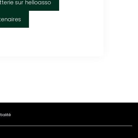
etterie sur helloasso
tenaires
ialité