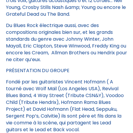
trois voix, guitares acoustiques 6 et 12 cordes… Neil
Young, Crosby Stills Nash &amp; Young ou encore le
Grateful Dead ou The Band.
Du Blues Rock électrique aussi, avec des
compositions originales bien sur, et les grands
standards du genre avec Johnny Winter, John
Mayall, Eric Clapton, Steve Winwood, Freddy King ou
encore les Cream, Allman Brothers ou Hendrix pour
ne citer qu’eux.
PRÉSENTATION DU GROUPE
Fondé par les guitaristes Vincent Hofmann ( A
tourné avec Wolf Mail (Los Angeles USA), Revival
Blues Band, 4 Way Street (Tribute CSN&Y), Voodoo
Child (Tribute Hendrix), Hofmann Rama Blues
Project) et David Hofmann (Flat Head, Seppuku,
Sergent Pop’s, Calvitie) ils sont père et fils dans la
vie comme à la scène, qui partagent les Lead
guitars et le Lead et Back vocal.