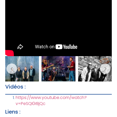
Vidéos :
https://www.youtube.com/watch?
v=PeSQI0rBjQc
Liens :