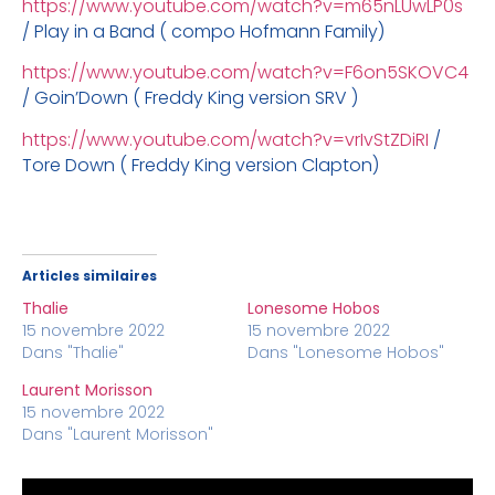
https://www.youtube.com/watch?v=m65nLUwLP0s
/ Play in a Band ( compo Hofmann Family)
https://www.youtube.com/watch?v=F6on5SKOVC4
/ Goin’Down ( Freddy King version SRV )
https://www.youtube.com/watch?v=vrIvStZDiRI
/
Tore Down ( Freddy King version Clapton)
Articles similaires
Thalie
Lonesome Hobos
15 novembre 2022
15 novembre 2022
Dans "Thalie"
Dans "Lonesome Hobos"
Laurent Morisson
15 novembre 2022
Dans "Laurent Morisson"